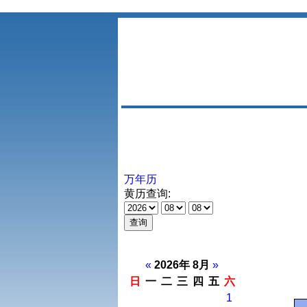
万年历
黄历查询:
«
2026年 8月
»
日
一
二
三
四
五
六
1