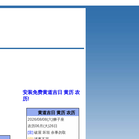
安装免费黄道吉日 黄历 农
历!
黄道吉日 黄历 农历
2026/08/08(六)狮子座
农历06月(大)26日
[宜]
破屋 坏垣 余事勿取
[忌]
诸事不宜