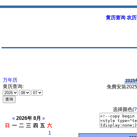
黄历查询 农历
万年历
202
黄历查询:
免費安裝202
选择颜色(
?
«
2026年 8月
»
日
一
二
三
四
五
六
1